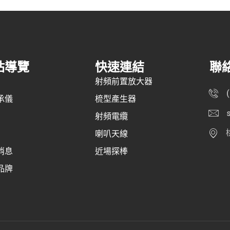
站導覽
快速連結
聯
射頻前置放大器
承儀
梳型產生器
射頻電纜
喇叭天線
消息
近場探棒
品牌