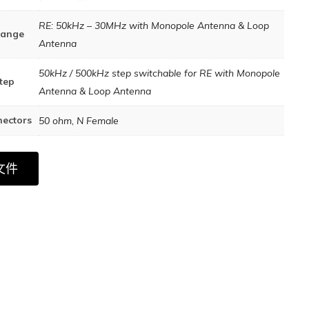
RE: 50kHz – 30MHz with Monopole Antenna & Loop
Range
Antenna
50kHz / 500kHz step switchable for RE with Monopole
tep
Antenna & Loop Antenna
ectors
50 ohm, N Female
文件