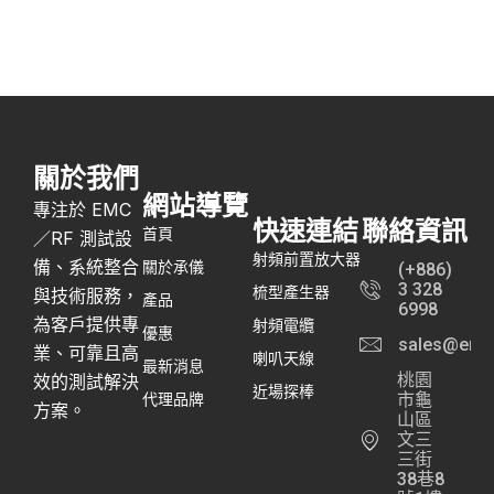
關於我們
網站導覽
專注於 EMC
快速連結
聯絡資訊
首頁
／RF 測試設
射頻前置放大器
備、系統整合
關於承儀
(+886)
3 328
梳型產生器
與技術服務，
產品
6998
為客戶提供專
射頻電纜
優惠
sales@emc
業、可靠且高
喇叭天線
最新消息
桃園
效的測試解決
近場探棒
代理品牌
市龜
方案。
山區
文三
三街
38巷8