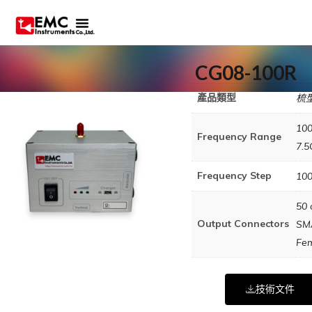
CG08-100R
產品類型
梳
10
Frequency Range
7.
Frequency Step
10
50 
Output Connectors
SM
Fe
技術文件