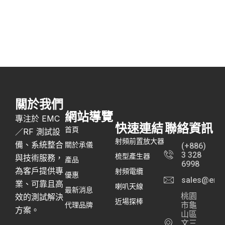
關於我們
網站導覽
專注於 EMC
快速連結
聯絡資訊
首頁
／RF 測試設
射頻前置放大器
備、系統整合
關於承儀
(+886)
3 328
梳型產生器
與技術服務，
產品
6998
為客戶提供專
射頻電纜
優惠
sales@emc
業、可靠且高
喇叭天線
最新消息
桃園
效的測試解決
近場探棒
代理品牌
市龜
方案。
山區
文三