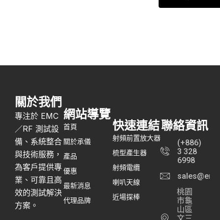
關於我們
網站導覽
專注於 EMC
快速連結
聯絡資訊
首頁
／RF 測試設
射頻前置放大器
備、系統整合
關於承儀
(+886)
3 328
梳型產生器
與技術服務，
產品
6998
為客戶提供專
射頻電纜
優惠
sales@emc
業、可靠且高
喇叭天線
最新消息
桃園
效的測試解決
近場探棒
代理品牌
市龜
方案。
山區
文三