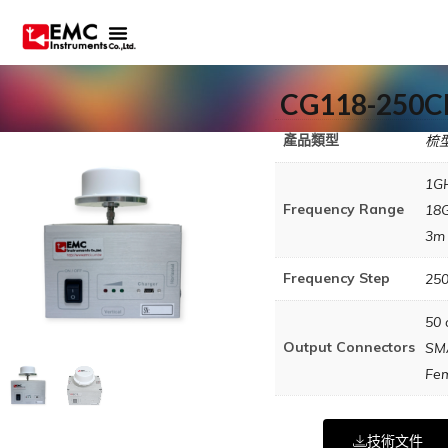
CG118-250C
產品類型
梳
1G
Frequency Range
18
3m
Frequency Step
25
50 
Output Connectors
SM
Fe
技術文件