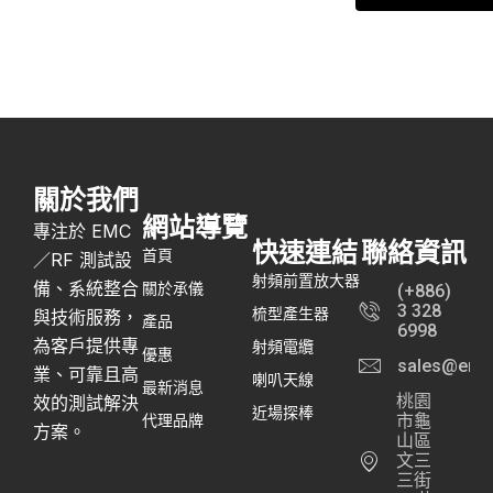
關於我們
網站導覽
專注於 EMC
快速連結
聯絡資訊
首頁
／RF 測試設
射頻前置放大器
備、系統整合
關於承儀
(+886)
3 328
梳型產生器
與技術服務，
產品
6998
為客戶提供專
射頻電纜
優惠
sales@emc
業、可靠且高
喇叭天線
最新消息
桃園
效的測試解決
近場探棒
代理品牌
市龜
方案。
山區
文三
三街