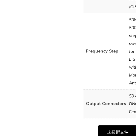
(CI
50k
50
ste
swi
Frequency Step
for
LIS
wit
Mo
An
50 
Output Connectors
BN
Fe
技術文件