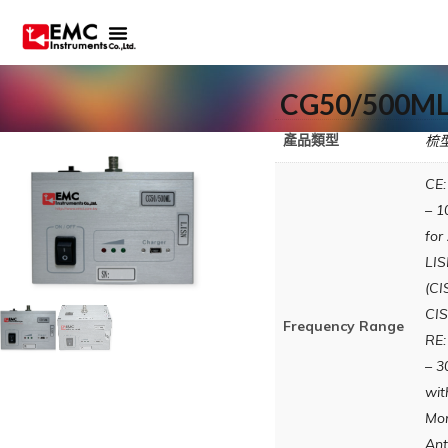
CG50/500M
產品類型
梳
CE:
– 
for
LI
(CI
CI
Frequency Range
RE:
– 
wit
Mo
An