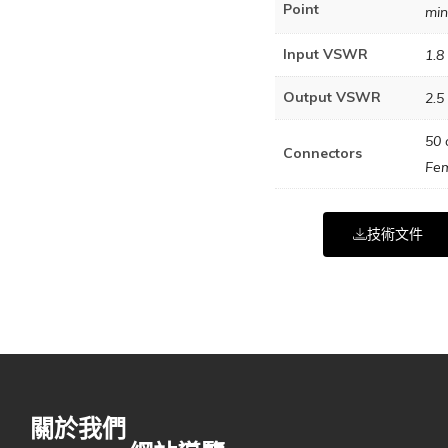
Point
min
Input VSWR
1.8 
Output VSWR
2.5
50 
Connectors
Fe
技術文件
關於我們