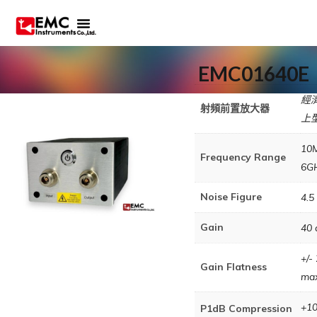
EMC01640E
經濟
射頻前置放大器
上
10
Frequency Range
6G
Noise Figure
4.5
Gain
40 
+/-
Gain Flatness
ma
+1
P1dB Compression