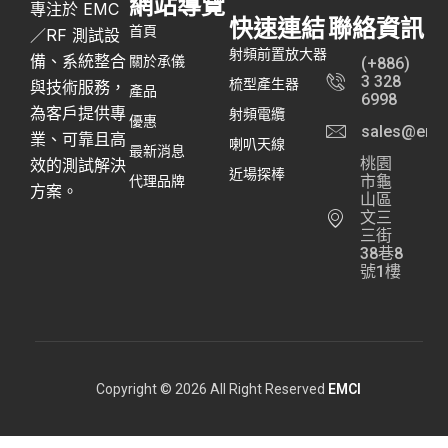
網站導覽
專注於 EMC
快速連結
聯絡資訊
首頁
／RF 測試設
射頻前置放大器
備、系統整合
關於承儀
(+886)
3 328
梳型產生器
與技術服務，
產品
6998
為客戶提供專
射頻電纜
優惠
sales@emc
業、可靠且高
喇叭天線
最新消息
桃園
效的測試解決
近場探棒
代理品牌
市龜
方案。
山區
文三
三街
38巷8
號1樓
Copyright © 2026 All Right Reserved
EMCI