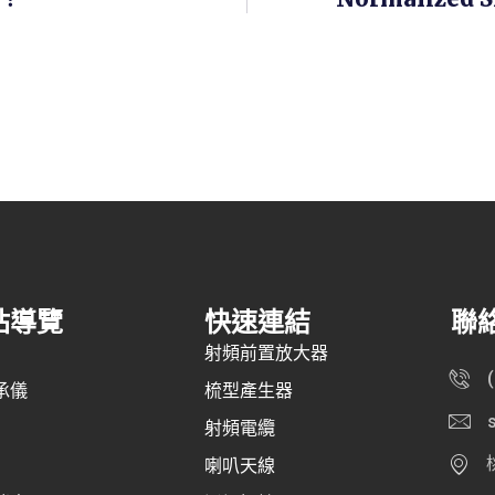
站導覽
快速連結
聯
射頻前置放大器
承儀
梳型產生器
射頻電纜
喇叭天線