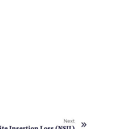
Next
te Insertion Loss (NSIL)